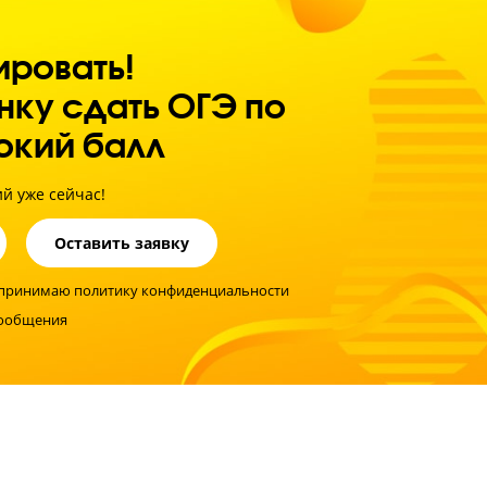
м психологическое состояние
 внутреннюю мотивацию к учебе
иментировать!
 ребенку сдать ОГЭ по
а высокий балл
остику знаний уже сейчас!