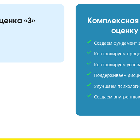
= оценка «3»
Компл
в
Создаем
точно
Контрол
Контрол
Поддер