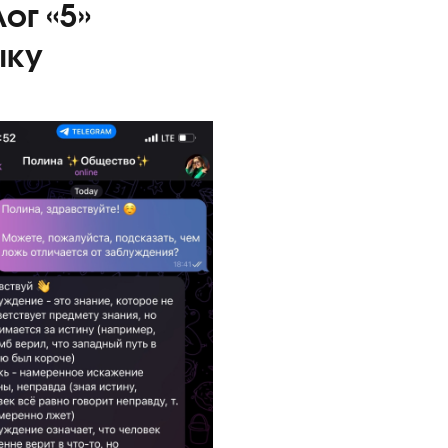
ных данных
и принимаю
политику конфиденциальности
рмационные сообщения
– залог «5»
му языку