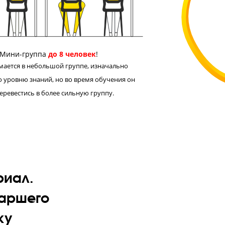
Педагог на связи с учениками 24/7
агог в чате в соцсети всегда поможет ученику разобраться
 материале и ответит на вопросы по домашнему заданию.