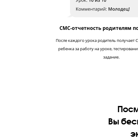
Родители и ученик видят динами
ежемесячным тестам ОГЭ. Мы вовре
предмете, чтобы корректир