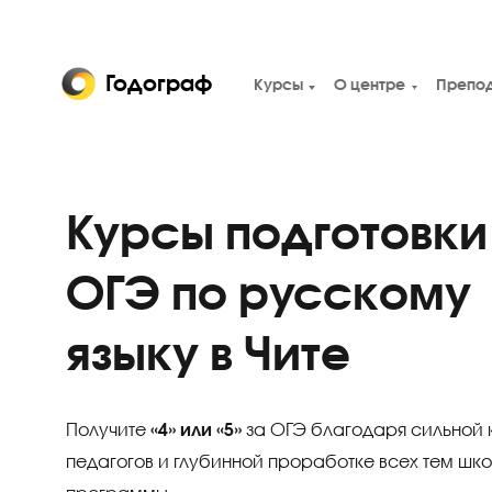
Годограф
Курсы
О центре
Курсы подготов
ОГЭ по русско
языку в Чите
Получите
«4» или «5»
за ОГЭ благодаря си