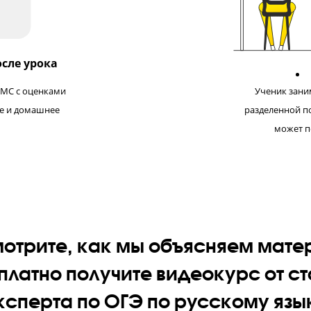
ку роста благодаря
мя выявляем пробелы в
Пед
овать обучение.
в