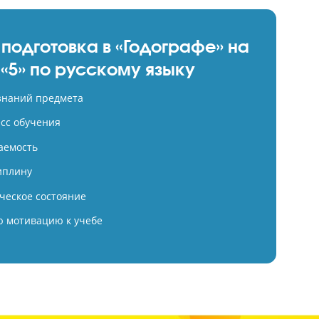
ексная подготовка в «Годографе»
оценку «5» по русскому языку
 фундамент знаний предмета
ируем процесс обучения
ируем успеваемость
живаем дисциплину