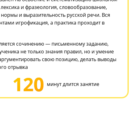
кому языку на «5» баллов
отовки направлен на освоение и систематизацию 
 по темам: лексика и фразеология, словообразова
, языковые нормы и выразительность русской речи
тся с элементами игрофикация, а практика проходи
ГЭ.
имание уделяется сочинению — письменному зада
требует от ученика не только знания правил, но и
вать текст, аргументировать свою позицию, делат
 прочитанного отрывка
120
уроков
минут длится заняти