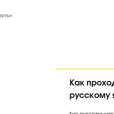
ем школьной
екс Карты»
5.0
Как 