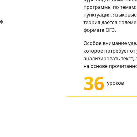
русс
Курс подг
программы
пунктуация
теория дае
формате О
Особое вн
которое по
анализиро
на основе
36